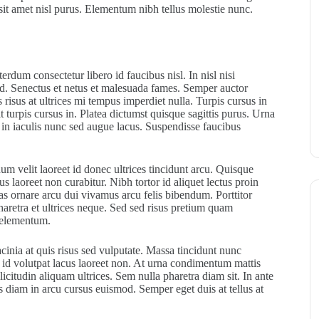
 sit amet nisl purus. Elementum nibh tellus molestie nunc.
erdum consectetur libero id faucibus nisl. In nisl nisi
sed. Senectus et netus et malesuada fames. Semper auctor
isus at ultrices mi tempus imperdiet nulla. Turpis cursus in
t turpis cursus in. Platea dictumst quisque sagittis purus. Urna
s in iaculis nunc sed augue lacus. Suspendisse faucibus
 velit laoreet id donec ultrices tincidunt arcu. Quisque
s laoreet non curabitur. Nibh tortor id aliquet lectus proin
as ornare arcu dui vivamus arcu felis bibendum. Porttitor
aretra et ultrices neque. Sed sed risus pretium quam
 elementum.
cinia at quis risus sed vulputate. Massa tincidunt nunc
a id volutpat lacus laoreet non. At urna condimentum mattis
icitudin aliquam ultrices. Sem nulla pharetra diam sit. In ante
iam in arcu cursus euismod. Semper eget duis at tellus at