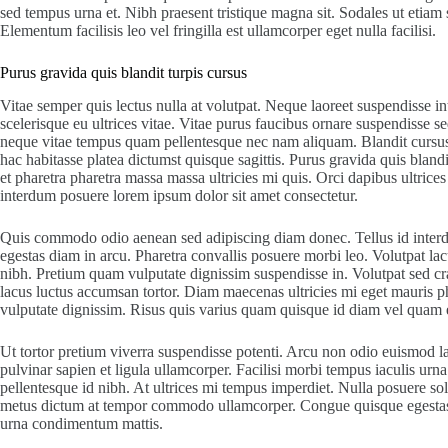
sed tempus urna et. Nibh praesent tristique magna sit. Sodales ut etiam
Elementum facilisis leo vel fringilla est ullamcorper eget nulla facilisi.
Purus gravida quis blandit turpis cursus
Vitae semper quis lectus nulla at volutpat. Neque laoreet suspendisse int
scelerisque eu ultrices vitae. Vitae purus faucibus ornare suspendisse 
neque vitae tempus quam pellentesque nec nam aliquam. Blandit cursus r
hac habitasse platea dictumst quisque sagittis. Purus gravida quis blandi
et pharetra pharetra massa massa ultricies mi quis. Orci dapibus ultrice
interdum posuere lorem ipsum dolor sit amet consectetur.
Quis commodo odio aenean sed adipiscing diam donec. Tellus id interdum
egestas diam in arcu. Pharetra convallis posuere morbi leo. Volutpat lacu
nibh. Pretium quam vulputate dignissim suspendisse in. Volutpat sed cr
lacus luctus accumsan tortor. Diam maecenas ultricies mi eget mauris ph
vulputate dignissim. Risus quis varius quam quisque id diam vel quam
Ut tortor pretium viverra suspendisse potenti. Arcu non odio euismod la
pulvinar sapien et ligula ullamcorper. Facilisi morbi tempus iaculis urn
pellentesque id nibh. At ultrices mi tempus imperdiet. Nulla posuere soll
metus dictum at tempor commodo ullamcorper. Congue quisque egestas d
urna condimentum mattis.