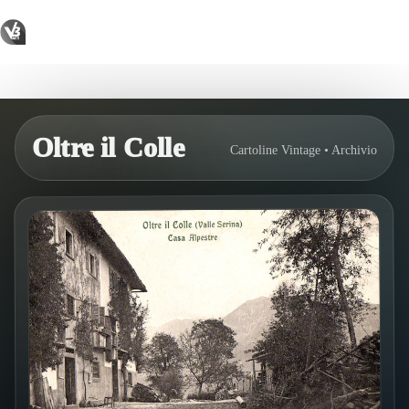
Salta
al
contenuto
Oltre il colle
Oltre il Colle
Cartoline Vintage • Archivio