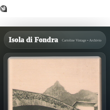
Salta
al
contenuto
Isola di Fondra
Isola di Fondra
Cartoline Vintage • Archivio