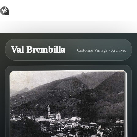
Salta
al
contenuto
Brembilla
Val Brembilla
Cartoline Vintage • Archivio